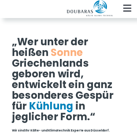
Zum
To
Inhalt
springen
Na
Geschäftskunden
„Wer unter der
Privatkunden
heißen
Sonne
Griechenlands
Unternehmen
geboren wird,
entwickelt ein ganz
Karriere
besonderes Gespür
für
Kühlung
in
jeglicher Form.“
Wir sind Ihr Kälte- und Klimatechnik Experte aus Düsseldorf.